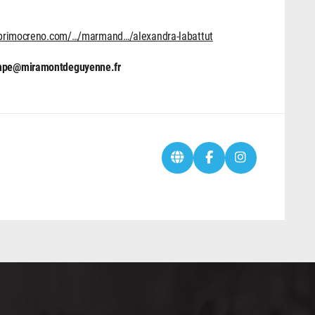
.primocreno.com/…/marmand…/alexandra-labattut
u mpe@miramontdeguyenne.fr