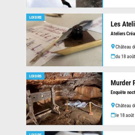
LOISIRS
Les Atel
Ateliers Créa
Château de
du 18 août
LOISIRS
Murder 
Enquête noc
Château de
le 18 août
LOISIRS