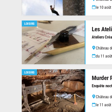
le 10 août
LOISIRS
Les Atel
Ateliers Créa
Château de
du 11 août
LOISIRS
Murder 
Enquête noc
Château de
le 11 août