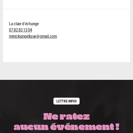
La claie d'échange
07 82 83 13 04
minickiangelique@gmail.com
LETTRE INFOS
Ne ratez
aucun événement !