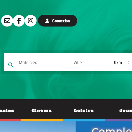
Connexion
acles
Cinéma
Loisirs
Jeu