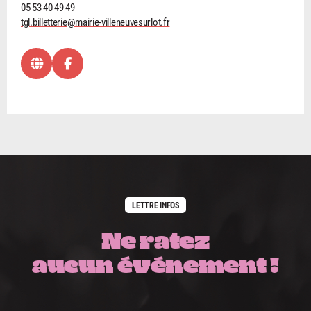
05 53 40 49 49
tgl.billetterie@mairie-villeneuvesurlot.fr
LETTRE INFOS
Ne ratez
aucun événement !