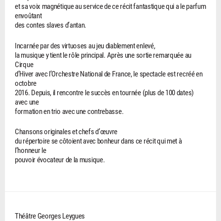
et sa voix magnétique au service de ce récit fantastique qui a le parfum
envoûtant
des contes slaves d’antan.
Incarnée par des virtuoses au jeu diablement enlevé,
la musique y tient le rôle principal. Après une sortie remarquée au
Cirque
d’Hiver avec l’Orchestre National de France, le spectacle est recréé en
octobre
2016. Depuis, il rencontre le succès en tournée (plus de 100 dates)
avec une
formation en trio avec une contrebasse.
Chansons originales et chefs d’œuvre
du répertoire se côtoient avec bonheur dans ce récit qui met à
l’honneur le
pouvoir évocateur de la musique.
Théâtre Georges Leygues