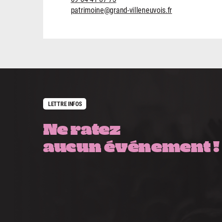
patrimoine@grand-villeneuvois.fr
LETTRE INFOS
Ne ratez
aucun événement !