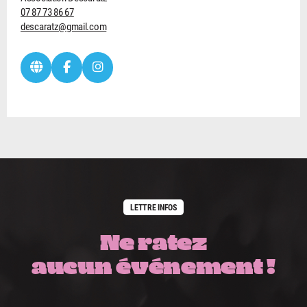
07 87 73 86 67
descaratz@gmail.com
LETTRE INFOS
Ne ratez
aucun événement !