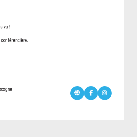
s vu !
e conférencière.
ascogne