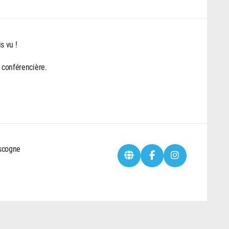
s vu !
e conférencière.
ascogne