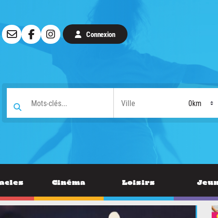
Connexion
acles
Cinéma
Loisirs
Jeu