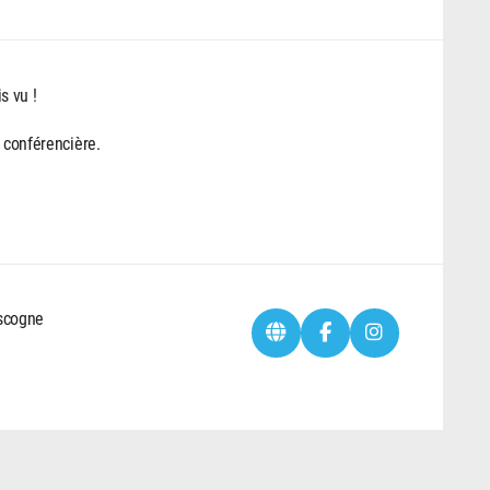
s vu !
e conférencière.
ascogne