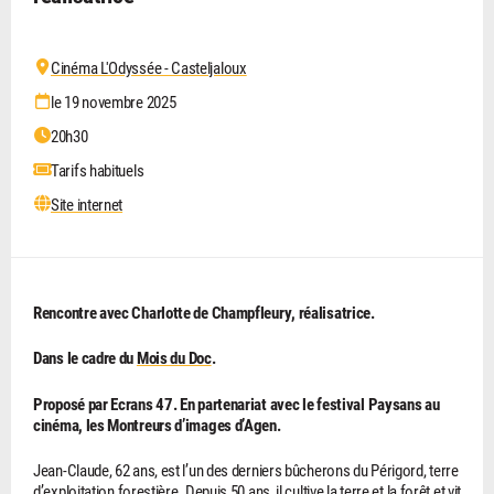
Cinéma L'Odyssée - Casteljaloux
le 19 novembre 2025
20h30
Tarifs habituels
Site internet
Rencontre avec Charlotte de Champfleury, réalisatrice.
Dans le cadre du
Mois du Doc
.
Proposé par Ecrans 47. En partenariat avec le festival Paysans au
cinéma, les Montreurs d’images d’Agen.
Jean-Claude, 62 ans, est l’un des derniers bûcherons du Périgord, terre
d’exploitation forestière. Depuis 50 ans, il cultive la terre et la forêt et vit