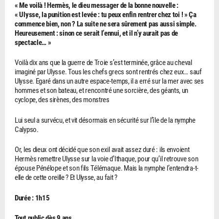
« Me voilà ! Hermès, le dieu messager de la bonne nouvelle :
« Ulysse, la punition est levée : tu peux enfin rentrer chez toi ! » Ça
commence bien, non ? La suite ne sera sûrement pas aussi simple.
Heureusement : sinon ce serait l’ennui, et il n’y aurait pas de
spectacle… »
Voilà dix ans que la guerre de Troie s’est terminée, grâce au cheval
imaginé par Ulysse. Tous les chefs grecs sont rentrés chez eux… sauf
Ulysse. Egaré dans un autre espace-temps, il a erré sur la mer avec ses
hommes et son bateau, et rencontré une sorcière, des géants, un
cyclope, des sirènes, des monstres
Lui seul a survécu, et vit désormais en sécurité sur l’île de la nymphe
Calypso.
Or, les dieux ont décidé que son exil avait assez duré : ils envoient
Hermès remettre Ulysse sur la voie d’Ithaque, pour qu’il retrouve son
épouse Pénélope et son fils Télémaque. Mais la nymphe l’entendra-t-
elle de cette oreille ? Et Ulysse, au fait ?
Durée : 1h15
Tout public dès 9 ans