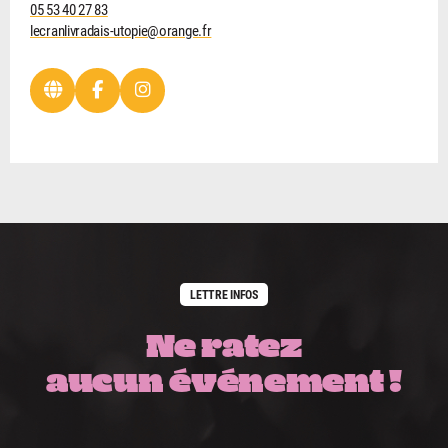
05 53 40 27 83
lecranlivradais-utopie@orange.fr
LETTRE INFOS
Ne ratez
aucun événement !