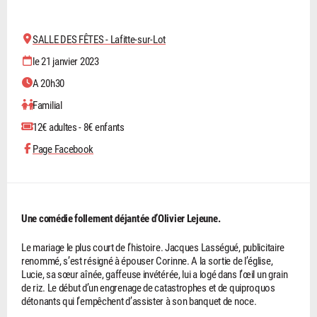
SALLE DES FÊTES - Lafitte-sur-Lot
le 21 janvier 2023
A 20h30
Familial
12€ adultes - 8€ enfants
Page Facebook
Une comédie follement déjantée d’Olivier Lejeune.
Le mariage le plus court de l’histoire. Jacques Lasségué, publicitaire
renommé, s’est résigné à épouser Corinne. A la sortie de l’église,
Lucie, sa sœur aînée, gaffeuse invétérée, lui a logé dans l’œil un grain
de riz. Le début d’un engrenage de catastrophes et de quiproquos
détonants qui l’empêchent d’assister à son banquet de noce.