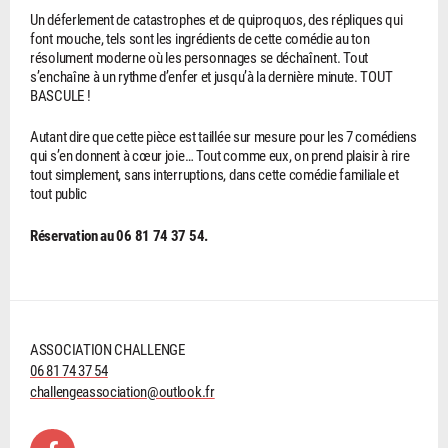
Un déferlement de catastrophes et de quiproquos, des répliques qui
font mouche, tels sont les ingrédients de cette comédie au ton
résolument moderne où les personnages se déchaînent. Tout
s’enchaîne à un rythme d’enfer et jusqu’à la dernière minute. TOUT
BASCULE !
Autant dire que cette pièce est taillée sur mesure pour les 7 comédiens
qui s’en donnent à cœur joie… Tout comme eux, on prend plaisir à rire
tout simplement, sans interruptions, dans cette comédie familiale et
tout public
Réservation au 06 81 74 37 54.
ASSOCIATION CHALLENGE
06 81 74 37 54
challengeassociation@outlook.fr