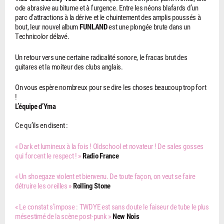
ode abrasive au bitume et à l’urgence. Entre les néons blafards d’un
parc d’attractions à la dérive et le chuintement des amplis poussés à
bout, leur nouvel album
FUNLAND
est une plongée brute dans un
Technicolor délavé.
Un retour vers une certaine radicalité sonore, le fracas brut des
guitares et la moiteur des clubs anglais.
On vous espère nombreux pour se dire les choses beaucoup trop fort
!
L’équipe d’Yma
Ce qu’ils en disent :
« Dark et lumineux à la fois ! Oldschool et novateur ! De sales gosses
qui forcent le respect ! »
Radio France
« Un shoegaze violent et bienvenu. De toute façon, on veut se faire
détruire les oreilles »
Rolling Stone
« Le constat s’impose : TWDYE est sans doute le faiseur de tube le plus
mésestimé de la scène post-punk »
New Nois