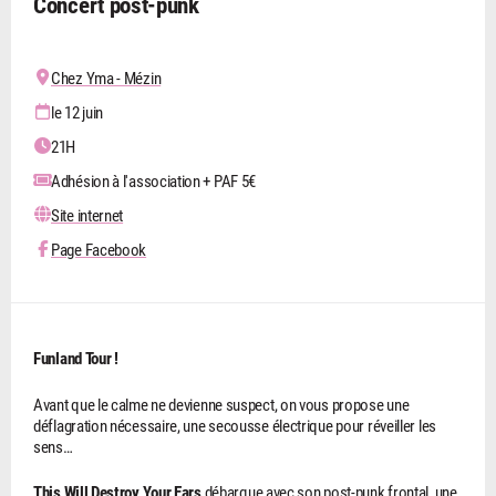
Concert post-punk
Chez Yma - Mézin
le 12 juin
21H
Adhésion à l'association + PAF 5€
Site internet
Page Facebook
Funland Tour !
Avant que le calme ne devienne suspect, on vous propose une
déflagration nécessaire, une secousse électrique pour réveiller les
sens…
This Will Destroy Your Ears
débarque avec son post-punk frontal, une