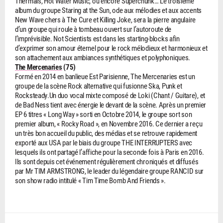
Thermals, Hot Water Music, ou encore Superchunk… Le troisième
album du groupe Staring at the Sun, ode aux mélodies et aux
accents
New Wave chers à The Cure et Killing Joke, sera la pierre angulaire
d’un groupe qui roule à tombeau ouvert sur l’autoroute de
l’imprévisible. Not Scientists est dans les starting-blocks afin
d’exprimer son amour éternel pour le rock mélodieux et harmonieux et
son attachement aux ambiances synthétiques et polyphoniques.
The Mercenaries
(75)
Formé en 2014 en banlieue Est Parisienne, The Mercenaries est un
groupe de la scène Rock alternative qui fusionne Ska, Punk et
Rocksteady.Un duo vocal mixte composé de Loki (Chant / Guitare), et
de Bad Ness tient avec énergie le devant de la scène. Après un premier
EP 6 titres « Long Way » sorti en Octobre 2014, le groupe sort son
premier album, « Rocky Road », en Novembre 2016. Ce dernier a reçu
un très bon accueil du public, des médias et se retrouve rapidement
exporté aux USA par le biais du groupe THE INTERRUPTERS avec
lesquels ils ont partagé l’affiche pour la seconde fois à Paris en 2016.
Ils sont depuis cet événement régulièrement chroniqués et diffusés
par Mr TIM ARMSTRONG, le leader du légendaire groupe RANCID sur
son show radio intitulé « Tim Time Bomb And Friends ».