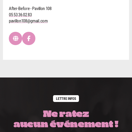
After-Before - Pavillon 108
05 53 36 02 83
pavillon108@gmail.com
LETTRE INFOS
Ne ratez
aucun événement !