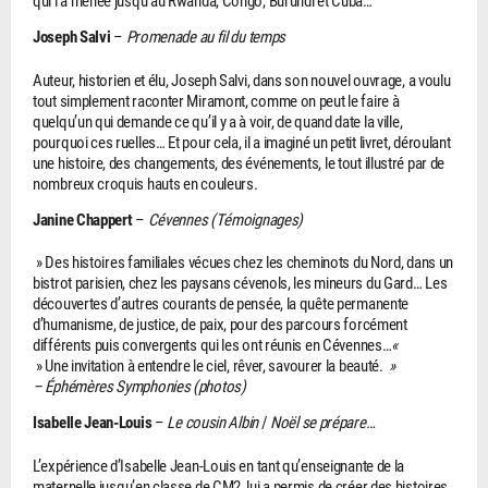
qui l’a menée jusqu’au Rwanda, Congo, Burundi et Cuba…
Joseph Salvi
–
Promenade au fil du temps
Auteur, historien et élu, Joseph Salvi, dans son nouvel ouvrage, a voulu
tout simplement raconter Miramont, comme on peut le faire à
quelqu’un qui demande ce qu’il y a à voir, de quand date la ville,
pourquoi ces ruelles… Et pour cela, il a imaginé un petit livret, déroulant
une histoire, des changements, des événements, le tout illustré par de
nombreux croquis hauts en couleurs.
Janine Chappert
–
Cévennes (Témoignages)
» Des histoires familiales vécues chez les cheminots du Nord, dans un
bistrot parisien, chez les paysans cévenols, les mineurs du Gard… Les
découvertes d’autres courants de pensée, la quête permanente
d’humanisme, de justice, de paix, pour des parcours forcément
différents puis convergents qui les ont réunis en Cévennes…
«
» Une invitation à entendre le ciel, rêver, savourer la beauté.
»
– Éphémères Symphonies (photos)
Isabelle Jean-Louis
–
Le cousin Albin
/
Noël se prépare…
L’expérience d’Isabelle Jean-Louis en tant qu’enseignante de la
maternelle jusqu’en classe de CM2, lui a permis de créer des histoires