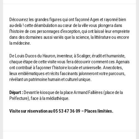
Découvrez les grandes figures qui ont façonné Agen et rayonné bien
au-delà ! cette déambulation au cœur de la ville vous plongera dans
l’histoire de ces personnages d’exception, qui ont laissé leur empreinte
dans des domaines aussi variés que la science, la littérature ou encore
la médecine.
De Louis Ducos du Hauron, inventeur, à Scaliger, érudit et humaniste,
chaque étape de cette visite vous fera découvrir comment ces Agenais
ont contribué à façonner l’histoire locale et universelle. Anecdotes,
lieux emblématiques et récits fascinants jalonneront votre parcours,
révélant un patrimoine humain et culturel unique.
Départ :
Devant le kiosque de la place Armand Fallières (place de la
Préfecture), face à la médiathèque.
Visite sur réservation au 05 53 47 36 09 – Places limitées.