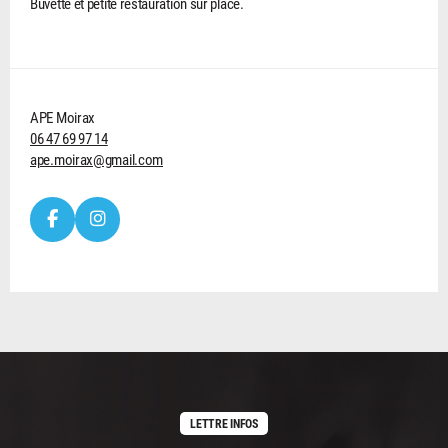
Buvette et petite restauration sur place.
APE Moirax
06 47 69 97 14
ape.moirax@gmail.com
LETTRE INFOS