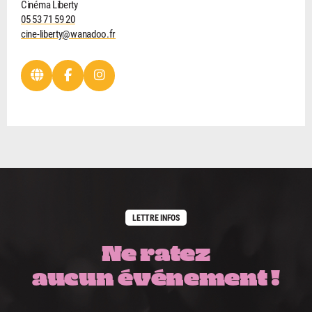
Cinéma Liberty
05 53 71 59 20
cine-liberty@wanadoo.fr
LETTRE INFOS
Ne ratez
aucun événement !