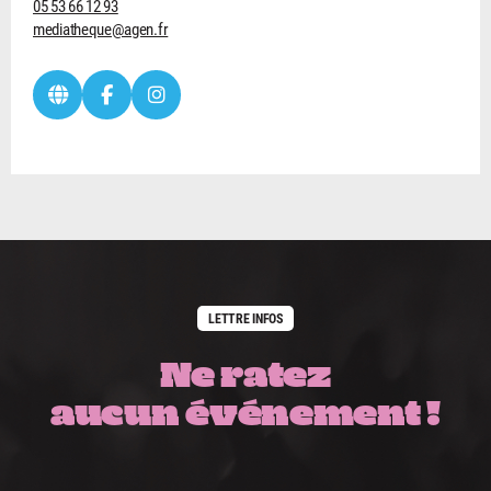
05 53 66 12 93
mediatheque@agen.fr
LETTRE INFOS
Ne ratez
aucun événement !