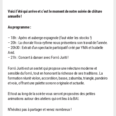
Voici l’été qui arrive et c’est le moment de notre soirée de clôture
annuelle !
Au programme :
– 18h : Apéro et auberge espagnole (faut vider les stocks !)
– 20h : La chorale Voca-rythme nous présentera son travail de l’année.
– 20h30 : Extrait d’un spectacle participatif créé par YMA et Isabelle
Avid.
– 21h : Concert à danser avec Forró Juriti !
Forró Juriti est un sextet qui propose une relecture moderne et
sensible du forró, tout en honorant la richesse de ses traditions. La
formation réunit violon, accordéon, basse, zabumba, triangle, pandeiro
et voix, offrant une palette sonore originale et actuelle.
Et tout au long de la soirée vous seront proposées des petites
animations autour des ateliers qui ont lieu à la BAI.
N’hésitez pas à partager et venez nombreux !