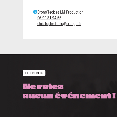
Drono'Teck et LM Production
06 99 81 94 55
christophe.tesio@orange.fr
LETTRE INFOS
Ne ratez
aucun événement !