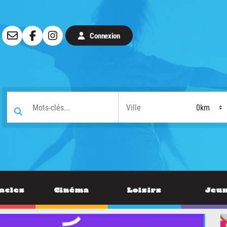
Connexion
acles
Cinéma
Loisirs
Jeu