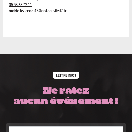
05 53 83 72 11
mairie.levignac.47@collectivite47.fr
LETTRE INFOS
Ne ratez
aucun événement !