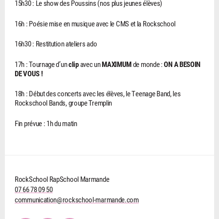
15h30 : Le show des Poussins (nos plus jeunes élèves)
16h : Poésie mise en musique avec le CMS et la Rockschool
16h30 : Restitution ateliers ado
17h : Tournage d’un
clip
avec un
MAXIMUM
de monde :
ON A BESOIN
DE VOUS !
18h : Début des concerts avec les élèves, le Teenage Band, les
Rockschool Bands, groupe Tremplin
Fin prévue : 1h du matin
RockSchool RapSchool Marmande
07 66 78 09 50
communication@rockschool-marmande.com