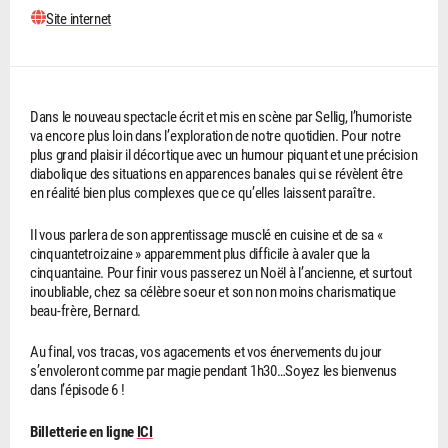
Site internet
Dans le nouveau spectacle écrit et mis en scène par Sellig, l’humoriste
va encore plus loin dans l’exploration de notre quotidien. Pour notre
plus grand plaisir il décortique avec un humour piquant et une précision
diabolique des situations en apparences banales qui se révèlent être
en réalité bien plus complexes que ce qu’elles laissent paraître.
Il vous parlera de son apprentissage musclé en cuisine et de sa «
cinquantetroizaine » apparemment plus difficile à avaler que la
cinquantaine. Pour finir vous passerez un Noël à l’ancienne, et surtout
inoubliable, chez sa célèbre soeur et son non moins charismatique
beau-frère, Bernard.
Au final, vos tracas, vos agacements et vos énervements du jour
s’envoleront comme par magie pendant 1h30…Soyez les bienvenus
dans l’épisode 6 !
Billetterie en ligne
ICI