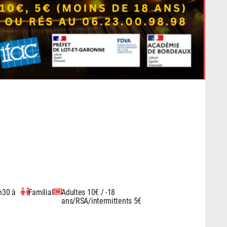
h30 à
Familial
Adultes 10€ / -18
ans/RSA/intermittents 5€