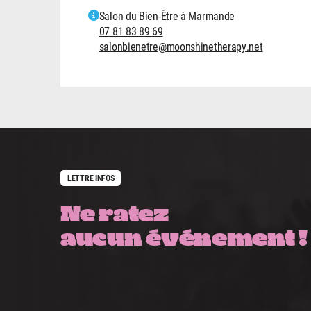
Salon du Bien-Être à Marmande
07 81 83 89 69
salonbienetre@moonshinetherapy.net
LETTRE INFOS
Ne ratez
aucun événement !