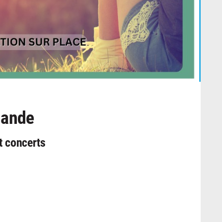
mande
t concerts