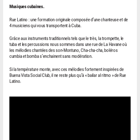
Musiques cubaines.
Rue Latino : une formation originale composée d’une chanteuse et de
4 musiciens qui vous transportent à Cuba.
Grâce aux instruments traditionnels tels que le très, la trompette, le
tuba et les percussions nous sommes dans une rue de La Havane où
les mélodies chantées des son-Montuno, Cha-cha-cha, boléros
cumbia et bomba s’enchainent sans modération.
Si la température monte, avec ces mélodies fortement inspirées de
Buena Vista Social Club, il ne reste plus qu’à « bailar al ritmo » de Rue
Latino.