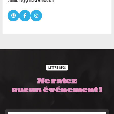
patrimoine@grand-villeneuvois.fr
LETTRE INFOS
Ne ratez
aucun événement !