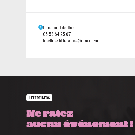
Librairie Libellule
05 53 64 25 07
libellule.litterature@gmail.com
LETTRE INFOS
Ne ratez
aucun événement !