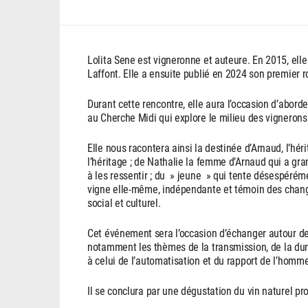
Lolita Sene est vigneronne et auteure. En 2015, elle
Laffont. Elle a ensuite publié en 2024 son premier
Durant cette rencontre, elle aura l’occasion d’abo
au Cherche Midi qui explore le milieu des vignerons
Elle nous racontera ainsi la destinée d’Arnaud, l’hér
l’héritage ; de Nathalie la femme d’Arnaud qui a gra
à les ressentir ; du » jeune » qui tente désespérém
vigne elle-même, indépendante et témoin des chang
social et culturel.
Cet événement sera l’occasion d’échanger autour de
notamment les thèmes de la transmission, de la du
à celui de l’automatisation et du rapport de l’homme
Il se conclura par une dégustation du vin naturel pro