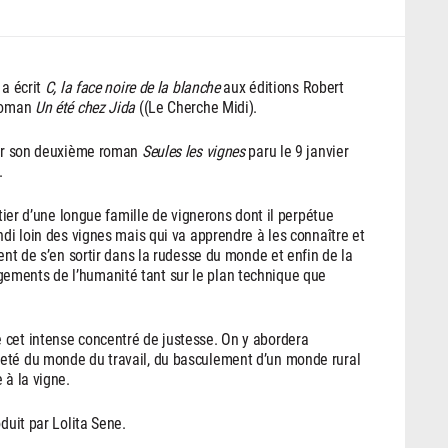
 a écrit
C, la face noire de la blanche
aux éditions Robert
 roman
Un été chez Jida
((Le Cherche Midi).
rder son deuxième roman
Seules les vignes
paru le 9 janvier
.
itier d’une longue famille de vignerons dont il perpétue
ndi loin des vignes mais qui va apprendre à les connaître et
ent de s’en sortir dans la rudesse du monde et enfin de la
ements de l’humanité tant sur le plan technique que
 cet intense concentré de justesse. On y abordera
reté du monde du travail, du basculement d’un monde rural
 à la vigne.
duit par Lolita Sene.