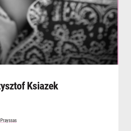
zysztof Ksiazek
 Prayssas