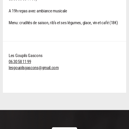
A 19h repas avec ambiance musicale
Menu: crudités de saison, rib’s et ses légumes, glace, vin et café (18€)
Les Goupils Gascons
06 30 58 11 99
lesgoupilsgascons@gmail.com