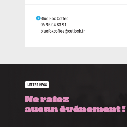
Blue Fox Coffee
06 95 04 83 91
bluefoxcoffee@outlook.fr
LETTRE INFOS
Ne ratez
aucun événement !