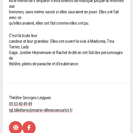
eu le mérite de s’emparer d’instruments de musique jusque-là réservés
aux
hommes, sans même savoir si elles sauraient en jouer. Elles ont fait
avec ce
qu’elles avaient, elles ont fait comme elles ont pu.
C’est là toute leur
candeur et leur grandeur. Elles ont ouvert la voie à Madonna, Tina
Turner, Lady
Gaga. Justine Heynemann et Rachel Arditi en ont fait des personnages
de
théâtre, pleins de panache et d’exubérance.
Théâtre Georges Leygues
05 53 40 49 49
tgl.billetterie@mairie-villeneuvesurlot.fr