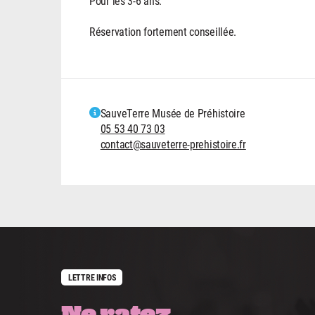
Pour les 3-6 ans.
Réservation fortement conseillée.
SauveTerre Musée de Préhistoire
05 53 40 73 03
contact@sauveterre-prehistoire.fr
LETTRE INFOS
Ne ratez