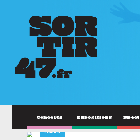
Concerts
Expositions
Spect
LOISIRS