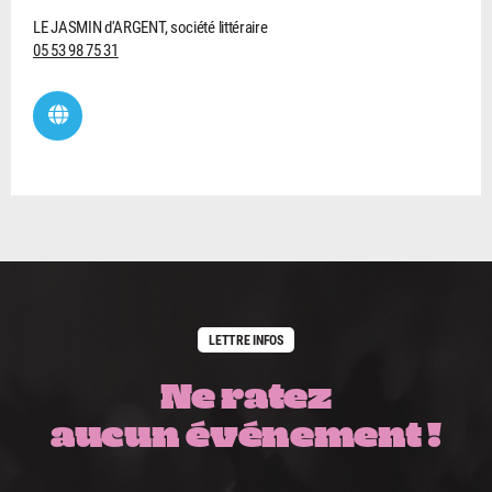
LE JASMIN d'ARGENT, société littéraire
05 53 98 75 31
LETTRE INFOS
Ne ratez
aucun événement !