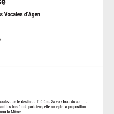
sé
es Vocales d’Agen
€
 bouleverse le destin de Thérèse. Sa voix hors du commun
ant les bas-fonds parisiens, elle accepte la proposition
r pour la Môme…