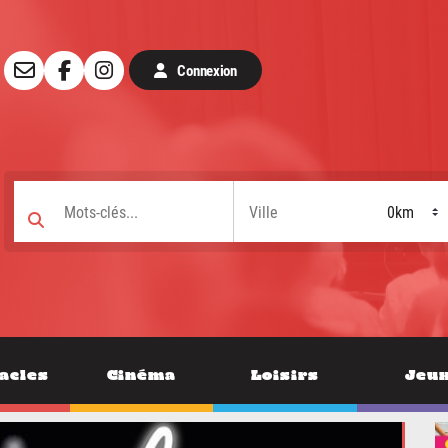
Connexion
acles
Cinéma
Loisirs
Jeu