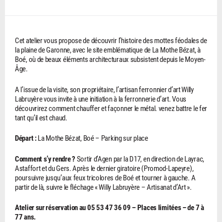
Cet atelier vous propose de découvrir l’histoire des mottes féodales de
la plaine de Garonne, avec le site emblématique de La Mothe Bézat, à
Boé, où de beaux éléments architecturaux subsistent depuis le Moyen-
Âge.
A l’issue de la visite, son propriétaire, l’artisan ferronnier d’art Willy
Labruyère vous invite à une initiation à la ferronnerie d’art. Vous
découvrirez comment chauffer et façonner le métal. venez battre le fer
tant qu’il est chaud.
Départ :
La Mothe Bézat, Boé – Parking sur place
Comment s’y rendre ?
Sortir d’Agen par la D17, en direction de Layrac,
Astaffort et du Gers. Après le dernier giratoire (Promod-Lapeyre),
poursuivre jusqu’aux feux tricolores de Boé et tourner à gauche. A
partir de là, suivre le fléchage « Willy Labruyère – Artisanat d’Art ».
Atelier sur réservation au 05 53 47 36 09 – Places limitées – de 7 à
77 ans.