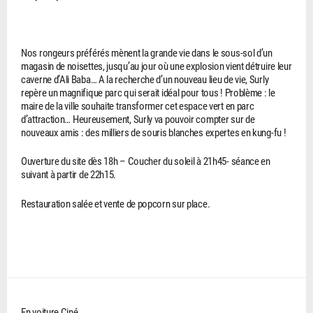
Nos rongeurs préférés mènent la grande vie dans le sous-sol d’un
magasin de noisettes, jusqu’au jour où une explosion vient détruire leur
caverne d’Ali Baba… A la recherche d’un nouveau lieu de vie, Surly
repère un magnifique parc qui serait idéal pour tous ! Problème : le
maire de la ville souhaite transformer cet espace vert en parc
d’attraction… Heureusement, Surly va pouvoir compter sur de
nouveaux amis : des milliers de souris blanches expertes en kung-fu !
Ouverture du site dès 18h – Coucher du soleil à 21h45- séance en
suivant à partir de 22h15.
Restauration salée et vente de popcorn sur place.
En voiture Ciné