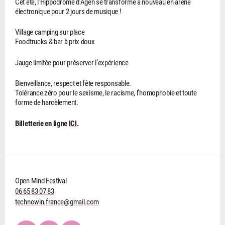
Cet été, l’Hippodrome d’Agen se transforme à nouveau en arène
électronique pour 2 jours de musique !
Village camping sur place
Foodtrucks & bar à prix doux
Jauge limitée pour préserver l’expérience
Bienveillance, respect et fête responsable.
Tolérance zéro pour le sexisme, le racisme, l’homophobie et toute
forme de harcèlement.
Billetterie en ligne
ICI
.
Open Mind Festival
06 65 83 07 83
technowin.france@gmail.com