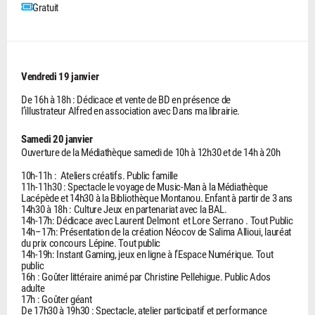
Gratuit
Vendredi 19 janvier
De 16h à 18h : Dédicace et vente de BD en présence de
l’illustrateur Alfred en association avec Dans ma librairie.
Samedi 20 janvier
Ouverture de la Médiathèque samedi de 10h à 12h30 et de 14h à 20h
10h-11h : Ateliers créatifs. Public famille
11h-11h30 : Spectacle le voyage de Music-Man à la Médiathèque
Lacépède et 14h30 à la Bibliothèque Montanou. Enfant à partir de 3 ans
14h30 à 18h : Culture Jeux en partenariat avec la BAL.
14h-17h: Dédicace avec Laurent Delmont et Lore Serrano . Tout Public
14h–17h: Présentation de la création Néocov de Salima Allioui, lauréat
du prix concours Lépine. Tout public
14h-19h: Instant Gaming, jeux en ligne à l’Espace Numérique. Tout
public
16h : Goûter littéraire animé par Christine Pellehigue. Public Ados
adulte
17h : Goûter géant
De 17h30 à 19h30 : Spectacle, atelier participatif et performance