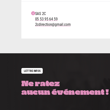
SAS 2C
05 53 95 64 59
2cdirection@gmail.com
LETTRE INFOS
Ne ratez
aucun événement !