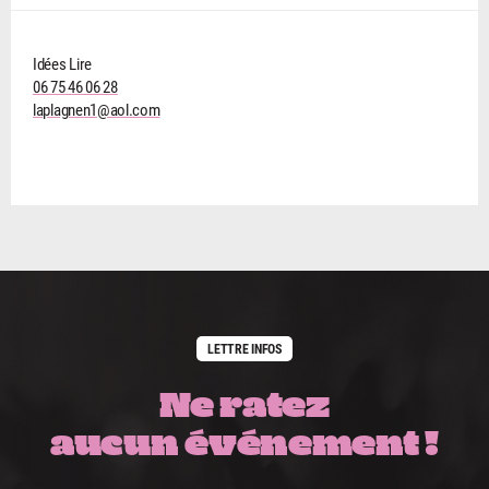
Idées Lire
06 75 46 06 28
laplagnen1@aol.com
LETTRE INFOS
Ne ratez
aucun événement !