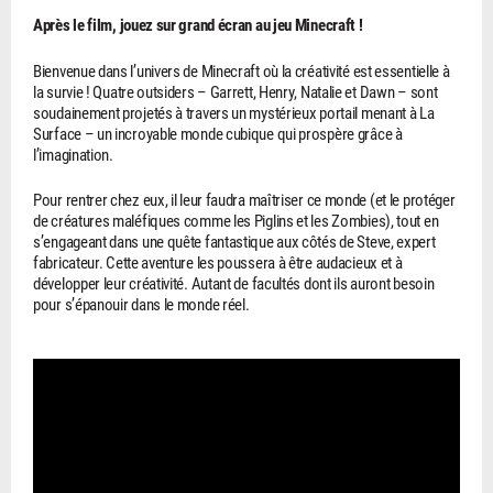
Après le film, jouez sur grand écran au jeu Minecraft !
Bienvenue dans l’univers de Minecraft où la créativité est essentielle à
la survie ! Quatre outsiders – Garrett, Henry, Natalie et Dawn – sont
soudainement projetés à travers un mystérieux portail menant à La
Surface – un incroyable monde cubique qui prospère grâce à
l’imagination.
Pour rentrer chez eux, il leur faudra maîtriser ce monde (et le protéger
de créatures maléfiques comme les Piglins et les Zombies), tout en
s’engageant dans une quête fantastique aux côtés de Steve, expert
fabricateur. Cette aventure les poussera à être audacieux et à
développer leur créativité. Autant de facultés dont ils auront besoin
pour s’épanouir dans le monde réel.