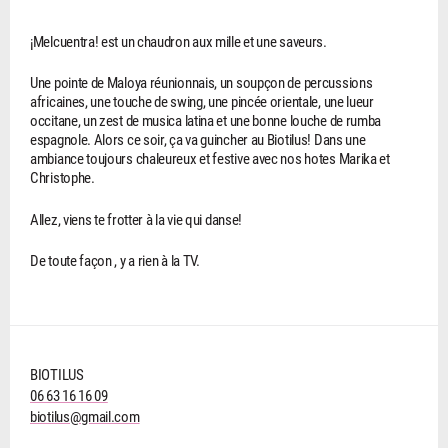
¡Melcuentra! est un chaudron aux mille et une saveurs.
Une pointe de Maloya réunionnais, un soupçon de percussions
africaines, une touche de swing, une pincée orientale, une lueur
occitane, un zest de musica latina et une bonne louche de rumba
espagnole. Alors ce soir, ça va guincher au Biotilus! Dans une
ambiance toujours chaleureux et festive avec nos hotes Marika et
Christophe.
Allez, viens te frotter à la vie qui danse!
De toute façon , y a rien à la TV.
BIOTILUS
06 63 16 16 09
biotilus@gmail.com