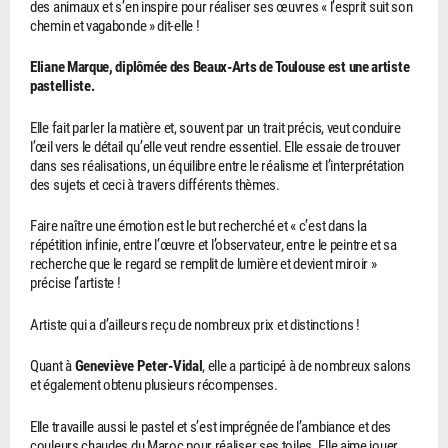
des animaux et s’en inspire pour réaliser ses œuvres « l’esprit suit son
chemin et vagabonde » dit-elle !
Eliane Marque, diplômée des Beaux-Arts de Toulouse est une artiste
pastelliste.
Elle fait parler la matière et, souvent par un trait précis, veut conduire
l’œil vers le détail qu’elle veut rendre essentiel. Elle essaie de trouver
dans ses réalisations, un équilibre entre le réalisme et l’interprétation
des sujets et ceci à travers différents thèmes.
Faire naître une émotion est le but recherché et « c’est dans la
répétition infinie, entre l’œuvre et l’observateur, entre le peintre et sa
recherche que le regard se remplit de lumière et devient miroir »
précise l’artiste !
Artiste qui a d’ailleurs reçu de nombreux prix et distinctions !
Quant à
Geneviève Peter-Vidal
, elle a participé à de nombreux salons
et également obtenu plusieurs récompenses.
Elle travaille aussi le pastel et s’est imprégnée de l’ambiance et des
couleurs chaudes du Maroc pour réaliser ses toiles. Elle aime jouer