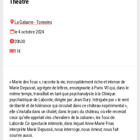
Théâtre
La Gabarre - Tonneins
le 4 octobre 2024
20h30
11€
« Marie des fous », raconte la vie, incroyablement riche et intense de
Marie Depussé, agrégée de lettres, enseignante à Paris VII qui, dans le
même temps, travaillait en tant que psychanalyste à la Clinique
psychiatrique de Laborde, dirigée par Jean Oury. Intriguée par « le vent
de liberté et de tolérance qui circulait dans ce château expérimental »,
elle s’installa dans un chalet, dans le parc du château, où elle recevait
ceux qu’elle appelait «les chevaliers de la cabane», les fous de
Laborde.Ce spectacle intimiste, dans lequel Anne-Marie Frias
interprète Marie Depussé, nous interroge, nous émeut, nous fait
sourire aussi.