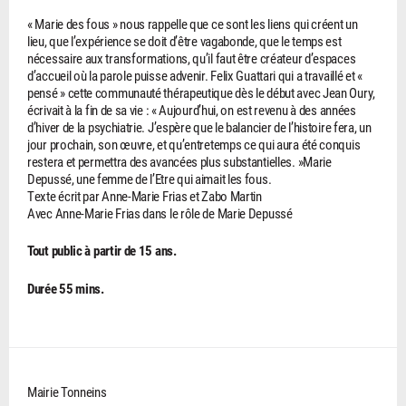
« Marie des fous » nous rappelle que ce sont les liens qui créent un
lieu, que l’expérience se doit d’être vagabonde, que le temps est
nécessaire aux transformations, qu’il faut être créateur d’espaces
d’accueil où la parole puisse advenir. Felix Guattari qui a travaillé et «
pensé » cette communauté thérapeutique dès le début avec Jean Oury,
écrivait à la fin de sa vie : « Aujourd’hui, on est revenu à des années
d’hiver de la psychiatrie. J’espère que le balancier de l’histoire fera, un
jour prochain, son œuvre, et qu’entretemps ce qui aura été conquis
restera et permettra des avancées plus substantielles. »Marie
Depussé, une femme de l’Etre qui aimait les fous.
Texte écrit par Anne-Marie Frias et Zabo Martin
Avec Anne-Marie Frias dans le rôle de Marie Depussé
Tout public à partir de 15 ans.
Durée 55 mins.
Mairie Tonneins