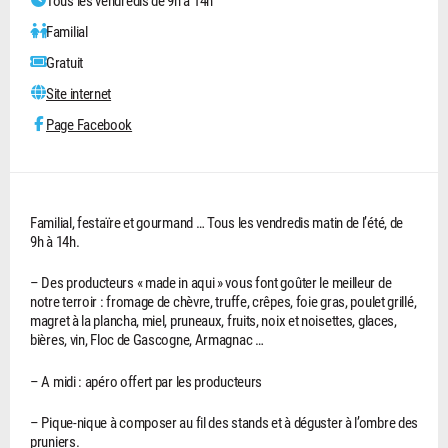
Familial
Gratuit
Site internet
Page Facebook
Familial, festaïre et gourmand … Tous les vendredis matin de l’été, de
9h à 14h.
– Des producteurs « made in aqui » vous font goûter le meilleur de
notre terroir : fromage de chèvre, truffe, crêpes, foie gras, poulet grillé,
magret à la plancha, miel, pruneaux, fruits, noix et noisettes, glaces,
bières, vin, Floc de Gascogne, Armagnac …
– A midi : apéro offert par les producteurs
– Pique-nique à composer au fil des stands et à déguster à l’ombre des
pruniers.