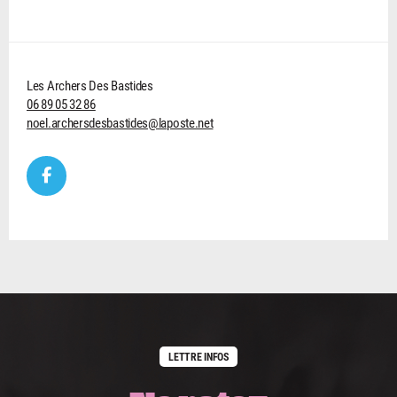
Les Archers Des Bastides
06 89 05 32 86
noel.archersdesbastides@laposte.net
LETTRE INFOS